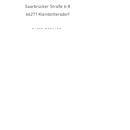
Saarbrücker Straße 6-8
66271 Kleinblittersdorf
06805/9131419
info@wagner-laux-kfz-
gutachten.de
Vorname
Nachname
Email